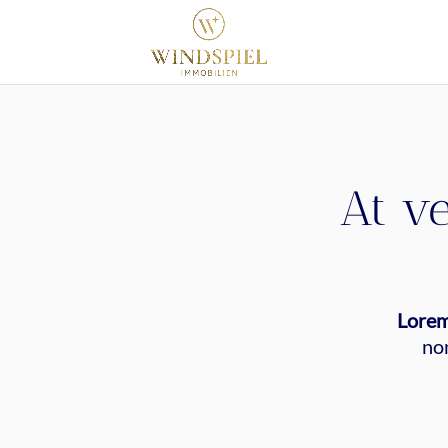
At ve
Lorem
no