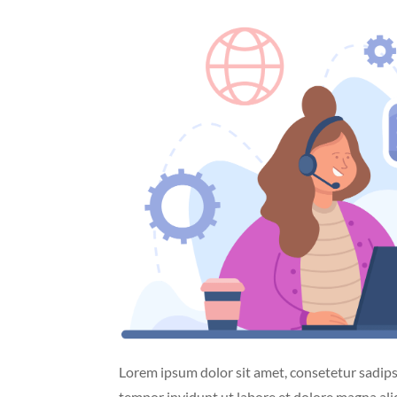
Lorem ipsum dolor sit amet, consetetur sadip
tempor invidunt ut labore et dolore magna al