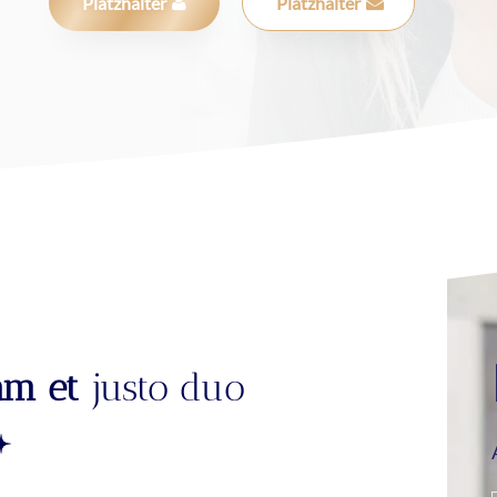
Platzhalter
Platzhalter
am et
justo duo