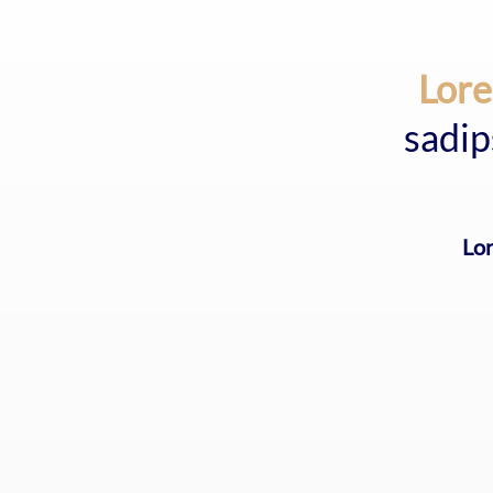
Lor
sadip
Lo