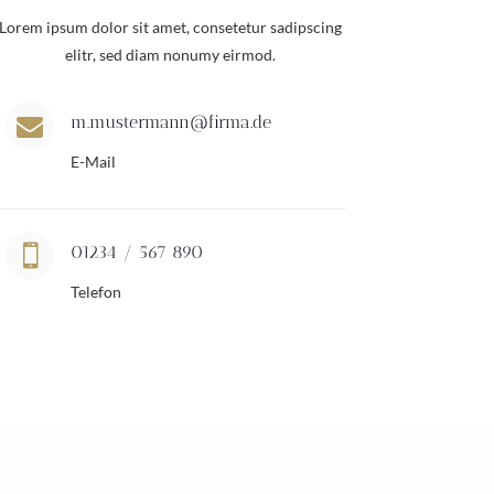
Lorem ipsum dolor sit amet, consetetur sadipscing
elitr, sed diam nonumy eirmod.
m.mustermann@firma.de

E-Mail

01234 / 567 890
Telefon