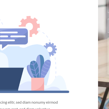
scing elitr, sed diam nonumy eirmod
iquyam erat, sed diam voluptua.