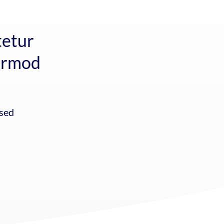
tetur
irmod
 sed