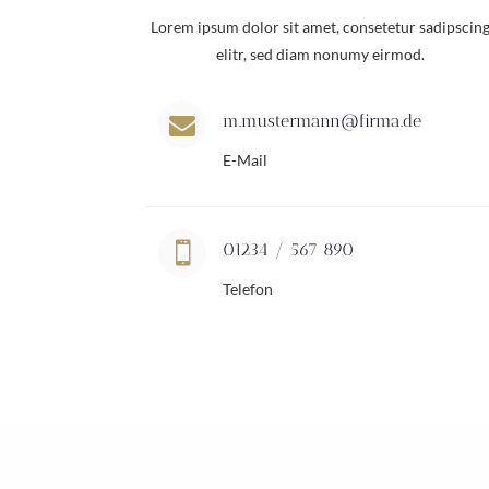
Lorem ipsum dolor sit amet, consetetur sadipscin
elitr, sed diam nonumy eirmod.
m.mustermann@firma.de

E-Mail

01234 / 567 890
Telefon