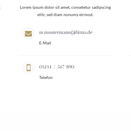
g
Lorem ipsum dolor sit amet, consetetur sadipscing
elitr, sed diam nonumy eirmod.
m.mustermann@firma.de

E-Mail

01234 / 567 890
Telefon