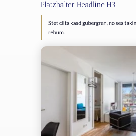
Platzhalter Headline H3
Stet clita kasd gubergren, no sea tak
rebum.